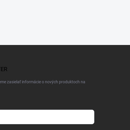
TER
eme zasielať informácie o nových produktoch na