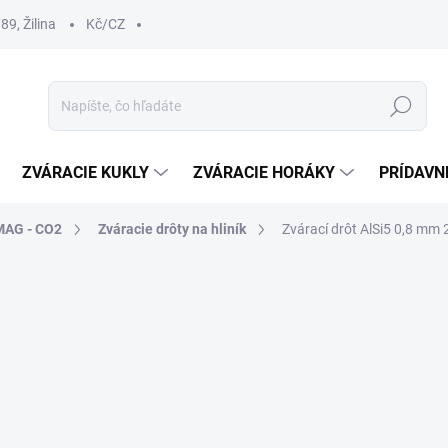
9, Žilina
Kč/CZ
Hľadať
ZVÁRACIE KUKLY
ZVÁRACIE HORÁKY
PRÍDAVN
MAG - CO2
Zváracie drôty na hliník
Zvárací drôt AlSi5 0,8 mm 2