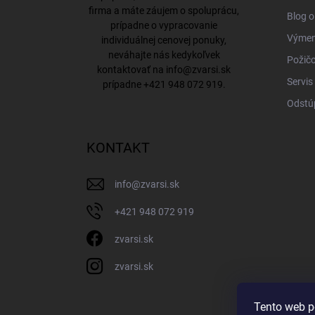
firma a máte záujem o spoluprácu,
Blog o
prípadne o vypracovanie
Výmena
individuálnej cenovej ponuky,
neváhajte nás kedykoľvek
Požičo
kontaktovať na
info@zvarsi.sk
Servis
prípadne
+421 948 072 919
.
Odstú
KONTAKT
info
@
zvarsi.sk
+421 948 072 919
zvarsi.sk
zvarsi.sk
Tento web p