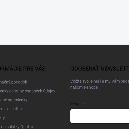
ORMÁCIE PRE VÁS
ODOBERAŤ NEWSLET
Vložte svoj e-mail a my Vám bud
mačný poriadok
našom e-shope.
enky ochrany osobných údajov
dné podmienky
EMAIL
nie a platba
kty
na splátky Quatro