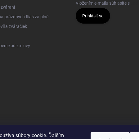
Vložením e-mailu súhlasíte s
pod
 zváraní
Prihlásiť sa
 prázdnych fliaš za plné
vňa zváračiek
penie od zmluvy
oužíva súbory cookie. Ďalším