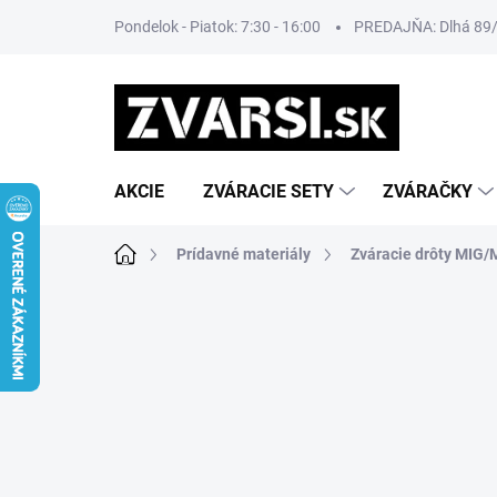
Prejsť
Pondelok - Piatok: 7:30 - 16:00
PREDAJŇA: Dlhá 89/8
na
obsah
AKCIE
ZVÁRACIE SETY
ZVÁRAČKY
Domov
Prídavné materiály
Zváracie drôty MIG/