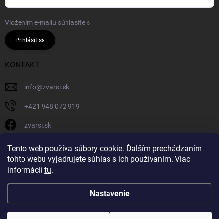
Vložením e-mailu súhlasíte s
podmienkami ochrany osobných údajov
Prihlásiť sa
KONTAKT
info
@
zvarsi.sk
+421 948 072 919
zvarsi.sk
zvarsi.sk
Tento web používa súbory cookie. Ďalším prechádzaním
tohto webu vyjadrujete súhlas s ich používaním. Viac
informácií
tu
.
Nastavenie