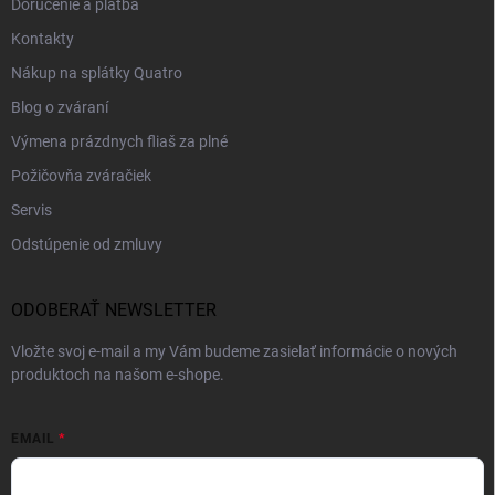
Doručenie a platba
Kontakty
Nákup na splátky Quatro
Blog o zváraní
Výmena prázdnych fliaš za plné
Požičovňa zváračiek
Servis
Odstúpenie od zmluvy
ODOBERAŤ NEWSLETTER
Vložte svoj e-mail a my Vám budeme zasielať informácie o nových
produktoch na našom e-shope.
EMAIL