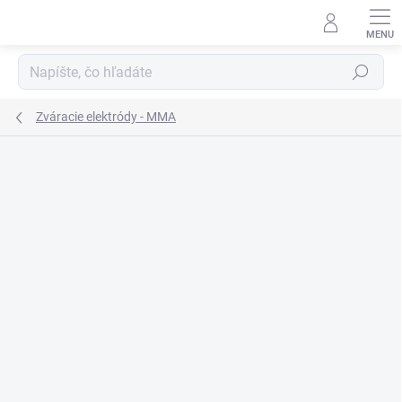
Prejsť
na
obsah
Hľadať
Zváracie elektródy - MMA