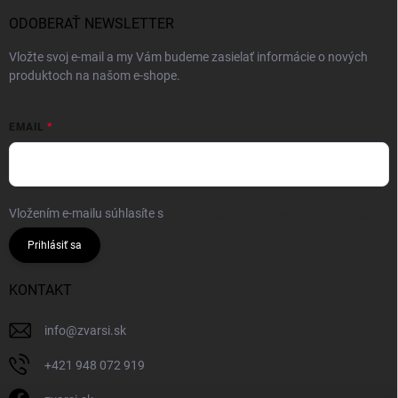
ODOBERAŤ NEWSLETTER
Vložte svoj e-mail a my Vám budeme zasielať informácie o nových
produktoch na našom e-shope.
EMAIL
Vložením e-mailu súhlasíte s
podmienkami ochrany osobných údajov
Prihlásiť sa
KONTAKT
info
@
zvarsi.sk
+421 948 072 919