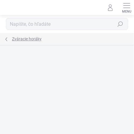
Prejsť
na
obsah
Hľadať
Zváracie horáky