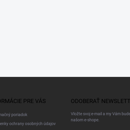
ORMÁCIE PRE VÁS
ODOBERAŤ NEWSLET
Vložte svoj e-mail a my Vám bud
mačný poriadok
našom e-shope.
enky ochrany osobných údajov