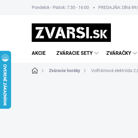
Prejsť
Pondelok - Piatok: 7:30 - 16:00
PREDAJŇA: Dlhá 89/8
na
obsah
AKCIE
ZVÁRACIE SETY
ZVÁRAČKY
Domov
Zváracie horáky
Volfrámová elektróda 2