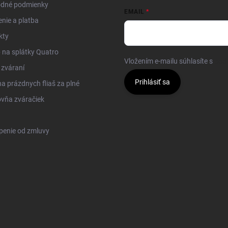
dné podmienky
EMAIL
nie a platba
kty
na splátky Quatro
Vložením e-mailu súhlasíte s
pod
 zváraní
Prihlásiť sa
 prázdnych fliaš za plné
vňa zváračiek
penie od zmluvy