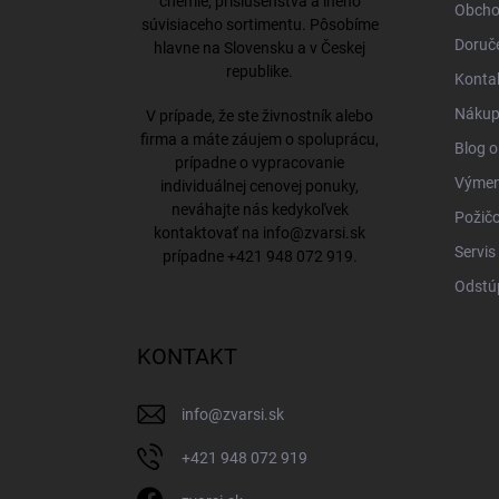
chémie, príslušenstva a iného
Obcho
súvisiaceho sortimentu. Pôsobíme
Doruče
hlavne na Slovensku a v Českej
republike.
Konta
Nákup 
V prípade, že ste živnostník alebo
firma a máte záujem o spoluprácu,
Blog o
prípadne o vypracovanie
Výmena
individuálnej cenovej ponuky,
neváhajte nás kedykoľvek
Požičo
kontaktovať na
info@zvarsi.sk
Servis
prípadne
+421 948 072 919
.
Odstú
KONTAKT
info
@
zvarsi.sk
+421 948 072 919