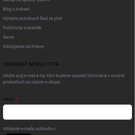
Blog o zváraní
Výmena prázdnych fliaš za plné
Požičovňa zváračiek
Servis
Odstúpenie od zmluvy
ODOBERAŤ NEWSLETTER
Vložte svoj e-mail a my Vám budeme zasielať informácie o nových
produktoch na našom e-shope.
EMAIL
Vložením e-mailu súhlasíte s
podmienkami ochrany osobných údajov