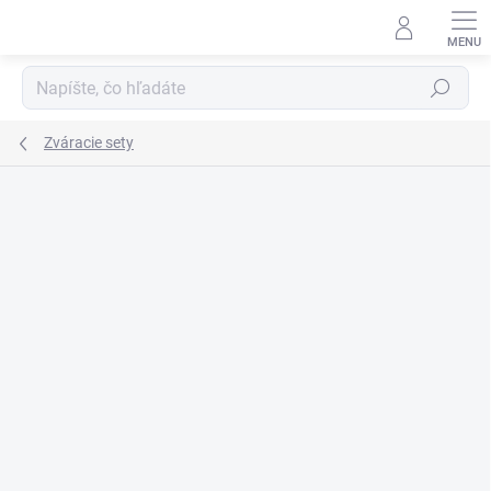
Prejsť
na
obsah
Hľadať
Zváracie sety