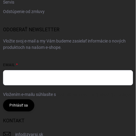
Servis
Odstúpenie od zmluvy
ODOBERAŤ NEWSLETTER
Vložte svoj e-mail a my Vám budeme zasielať informácie o nových
produktoch na našom e-shope.
EMAIL
Vložením e-mailu súhlasíte s
podmienkami ochrany osobných údajov
Prihlásiť sa
KONTAKT
info
@
zvarsi.sk