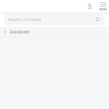
Prejsť
na
obsah
Hľadať
Zváracie sety