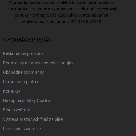
V prípade, že ste živnostník alebo firma a máte záujem o
spoluprácu, prípadne o vypracovanie individuálnej cenovej
ponuky, neváhajte nás kedykoľvek kontaktovať na
info@zvarsi.sk
prípadne
+421 948 072 919
.
INFORMÁCIE PRE VÁS
Reklamačný poriadok
Podmienky ochrany osobných údajov
Obchodné podmienky
Doručenie a platba
Kontakty
Nákup na splátky Quatro
Blog o zváraní
Výmena prázdnych fliaš za plné
Požičovňa zváračiek