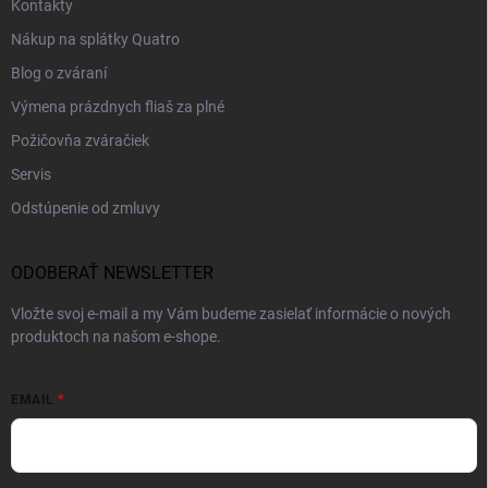
Kontakty
Nákup na splátky Quatro
Blog o zváraní
Výmena prázdnych fliaš za plné
Požičovňa zváračiek
Servis
Odstúpenie od zmluvy
ODOBERAŤ NEWSLETTER
Vložte svoj e-mail a my Vám budeme zasielať informácie o nových
produktoch na našom e-shope.
EMAIL