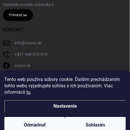
Vložením e-mailu súhlasíte s
podmienkami ochrany osobných údajov
Prihlásiť sa
KONTAKT
info
@
zvarsi.sk
+421 948 072 919
zvarsi.sk
zvarsi.sk
Tento web používa súbory cookie. Ďalším prechádzaním
tohto webu vyjadrujete súhlas s ich používaním. Viac
informácií
tu
.
Nastavenie
Copyright 2026
ZVARSI.SK
. Všetky práva vyhradené.
Odmietnuť
Súhlasím