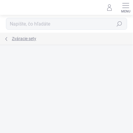
Prejsť
na
obsah
Hľadať
Zváracie sety