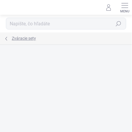
Prejsť
na
obsah
Hľadať
Zváracie sety