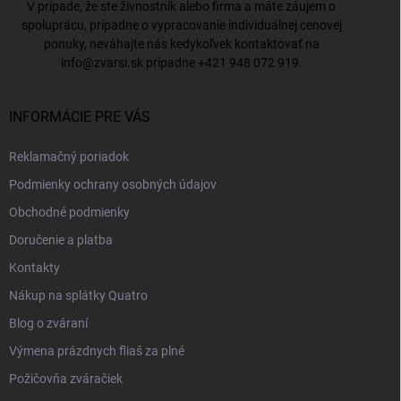
V prípade, že ste živnostník alebo firma a máte záujem o
spoluprácu, prípadne o vypracovanie individuálnej cenovej
ponuky, neváhajte nás kedykoľvek kontaktovať na
info@zvarsi.sk
prípadne
+421 948 072 919
.
INFORMÁCIE PRE VÁS
Reklamačný poriadok
Podmienky ochrany osobných údajov
Obchodné podmienky
Doručenie a platba
Kontakty
Nákup na splátky Quatro
Blog o zváraní
Výmena prázdnych fliaš za plné
Požičovňa zváračiek