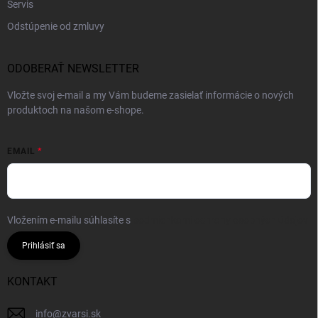
Servis
Odstúpenie od zmluvy
ODOBERAŤ NEWSLETTER
Vložte svoj e-mail a my Vám budeme zasielať informácie o nových
produktoch na našom e-shope.
EMAIL
Vložením e-mailu súhlasíte s
podmienkami ochrany osobných údajov
Prihlásiť sa
KONTAKT
info
@
zvarsi.sk