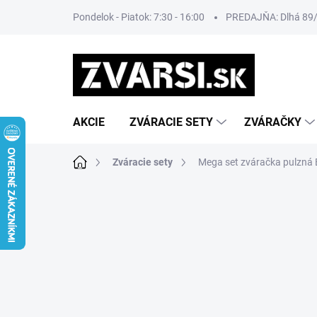
Prejsť
Pondelok - Piatok: 7:30 - 16:00
PREDAJŇA: Dlhá 89/8
na
obsah
AKCIE
ZVÁRACIE SETY
ZVÁRAČKY
Domov
Zváracie sety
Mega set zváračka pulzn