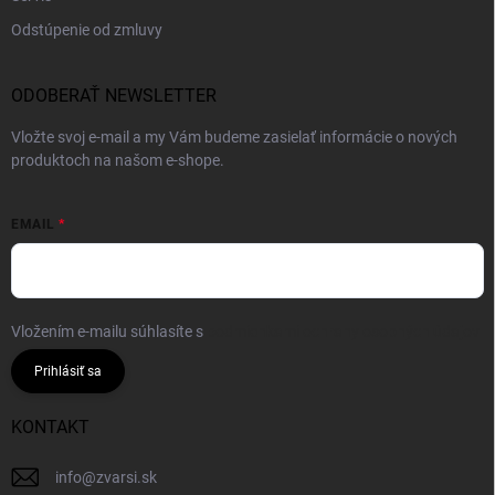
Odstúpenie od zmluvy
ODOBERAŤ NEWSLETTER
Vložte svoj e-mail a my Vám budeme zasielať informácie o nových
produktoch na našom e-shope.
EMAIL
Vložením e-mailu súhlasíte s
podmienkami ochrany osobných údajov
Prihlásiť sa
KONTAKT
info
@
zvarsi.sk