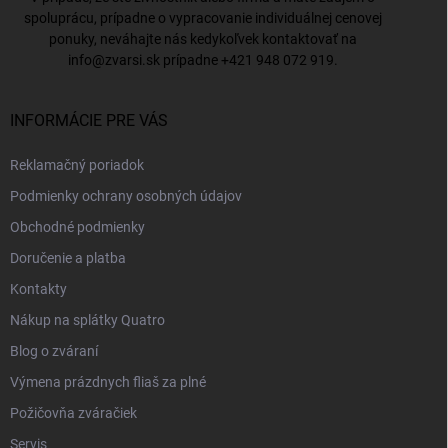
spoluprácu, prípadne o vypracovanie individuálnej cenovej
ponuky, neváhajte nás kedykoľvek kontaktovať na
info@zvarsi.sk
prípadne
+421 948 072 919
.
INFORMÁCIE PRE VÁS
Reklamačný poriadok
Podmienky ochrany osobných údajov
Obchodné podmienky
Doručenie a platba
Kontakty
Nákup na splátky Quatro
Blog o zváraní
Výmena prázdnych fliaš za plné
Požičovňa zváračiek
Servis