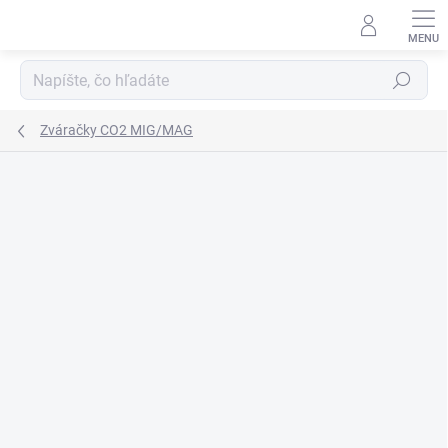
Prejsť
na
obsah
Hľadať
Zváračky CO2 MIG/MAG