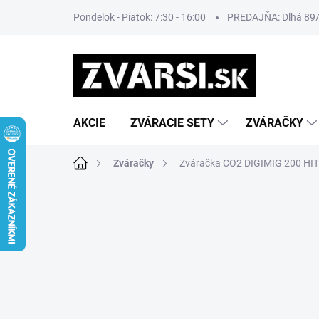
Prejsť
Pondelok - Piatok: 7:30 - 16:00
PREDAJŇA: Dlhá 89/8
na
obsah
AKCIE
ZVÁRACIE SETY
ZVÁRAČKY
Domov
Zváračky
Zváračka CO2 DIGIMIG 200 HI