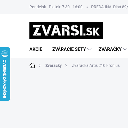
Prejsť
Pondelok - Piatok: 7:30 - 16:00
PREDAJŇA: Dlhá 89/8
na
obsah
AKCIE
ZVÁRACIE SETY
ZVÁRAČKY
Domov
Zváračky
Zváračka Artis 210 Fronius