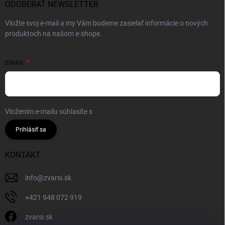
ODOBERAŤ NEWSLETTER
Vložte svoj e-mail a my Vám budeme zasielať informácie o nových
produktoch na našom e-shope.
EMAIL
Vložením e-mailu súhlasíte s
podmienkami ochrany osobných údajov
Prihlásiť sa
KONTAKT
info
@
zvarsi.sk
+421 948 072 919
zvarsi.sk