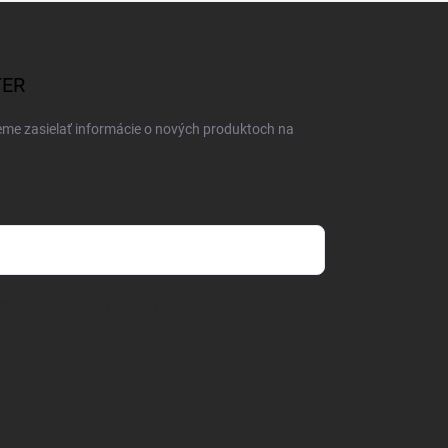
TER
eme zasielať informácie o nových produktoch na
mienkami ochrany osobných údajov