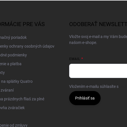
ORMÁCIE PRE VÁS
ODOBERAŤ NEWSLET
Vložte svoj e-mail a my Vám bud
mačný poriadok
našom e-shope.
enky ochrany osobných údajov
dné podmienky
EMAIL
nie a platba
kty
na splátky Quatro
Vložením e-mailu súhlasíte s
pod
 zváraní
Prihlásiť sa
 prázdnych fliaš za plné
vňa zváračiek
penie od zmluvy