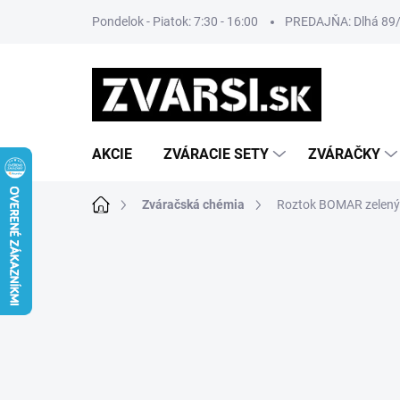
Prejsť
Pondelok - Piatok: 7:30 - 16:00
PREDAJŇA: Dlhá 89/8
na
obsah
AKCIE
ZVÁRACIE SETY
ZVÁRAČKY
Domov
Zváračská chémia
Roztok BOMAR zelený na