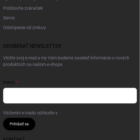
Požičovňa zváračiek
Servis
Odstúpenie od zmluvy
ODOBERAŤ NEWSLETTER
Vložte svoj e-mail a my Vám budeme zasielať informácie o nových
produktoch na našom e-shope.
EMAIL
Vložením e-mailu súhlasíte s
podmienkami ochrany osobných údajov
Prihlásiť sa
KONTAKT