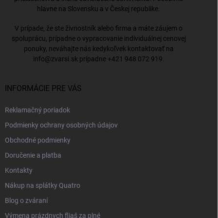
hlavne na Slovensku a v Českej republike.
V prípade, že ste živnostník alebo firma a máte záujem o
spoluprácu, prípadne o vypracovanie individuálnej cenovej
ponuky, neváhajte nás kedykoľvek kontaktovať na
info@zvarsi.sk
prípadne
+421 948 072 919
.
INFORMÁCIE PRE VÁS
Reklamačný poriadok
Podmienky ochrany osobných údajov
Obchodné podmienky
Doručenie a platba
Kontakty
Nákup na splátky Quatro
Blog o zváraní
Výmena prázdnych fliaš za plné