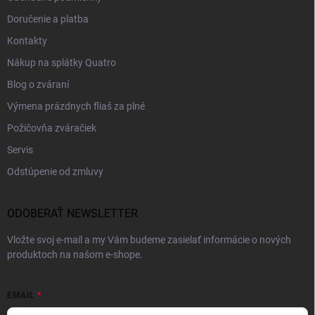
Doručenie a platba
Kontakty
Nákup na splátky Quatro
Blog o zváraní
Výmena prázdnych fliaš za plné
Požičovňa zváračiek
Servis
Odstúpenie od zmluvy
ODOBERAŤ NEWSLETTER
Vložte svoj e-mail a my Vám budeme zasielať informácie o nových
produktoch na našom e-shope.
EMAIL