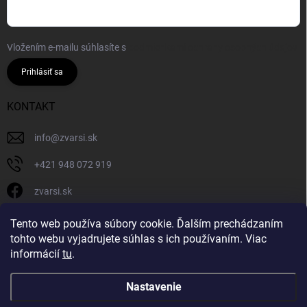
Vložením e-mailu súhlasíte s
podmienkami ochrany osobných údajov
Prihlásiť sa
KONTAKT
info
@
zvarsi.sk
+421 948 072 919
zvarsi.sk
zvarsi.sk
Tento web používa súbory cookie. Ďalším prechádzaním
tohto webu vyjadrujete súhlas s ich používaním. Viac
informácií
tu
.
Nastavenie