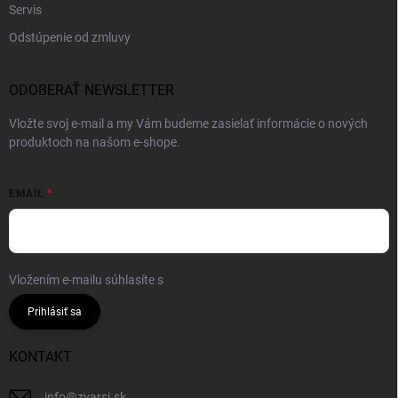
Servis
Odstúpenie od zmluvy
ODOBERAŤ NEWSLETTER
Vložte svoj e-mail a my Vám budeme zasielať informácie o nových
produktoch na našom e-shope.
EMAIL
Vložením e-mailu súhlasíte s
podmienkami ochrany osobných údajov
Prihlásiť sa
KONTAKT
info
@
zvarsi.sk