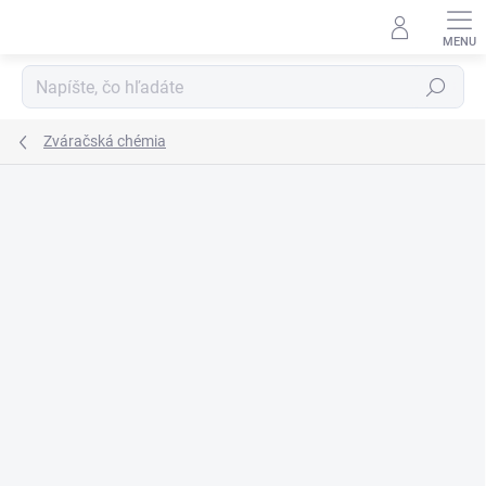
Prejsť
na
obsah
Hľadať
Zváračská chémia