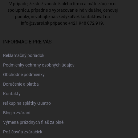
V prípade, že ste živnostník alebo firma a máte záujem o
spoluprácu, prípadne o vypracovanie individuálnej cenovej
ponuky, neváhajte nás kedykoľvek kontaktovať na
info@zvarsi.sk
prípadne
+421 948 072 919
.
INFORMÁCIE PRE VÁS
Reklamačný poriadok
Podmienky ochrany osobných údajov
Obchodné podmienky
Doručenie a platba
Kontakty
Nákup na splátky Quatro
Blog o zváraní
Výmena prázdnych fliaš za plné
Požičovňa zváračiek