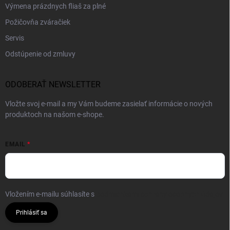
Výmena prázdnych fliaš za plné
Požičovňa zváračiek
Servis
Odstúpenie od zmluvy
ODOBERAŤ NEWSLETTER
Vložte svoj e-mail a my Vám budeme zasielať informácie o nových
produktoch na našom e-shope.
EMAIL
Vložením e-mailu súhlasíte s
podmienkami ochrany osobných údajov
Prihlásiť sa