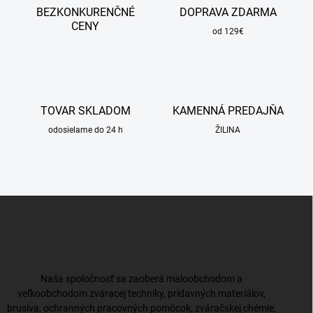
BEZKONKURENČNÉ
DOPRAVA ZDARMA
CENY
od 129€
TOVAR SKLADOM
KAMENNÁ PREDAJŇA
odosielame do 24 h
ŽILINA
Z
á
p
ä
t
i
Naša spoločnosť sa zaoberá maloobchodom a
e
veľkoobchodom zváracej techniky, prídavných materiálov,
brusiva, ochranných pracovných pomôcok, zváračskej chémie,