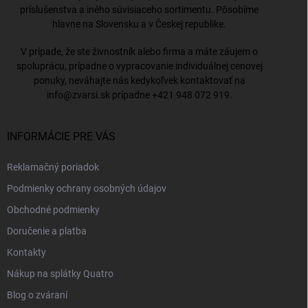
príslušenstva a iného súvisiaceho sortimentu. Pôsobíme
hlavne na Slovensku a v Českej republike.
V prípade, že ste živnostník alebo firma a máte záujem o
spoluprácu, prípadne o vypracovanie individuálnej cenovej
ponuky, neváhajte nás kedykoľvek kontaktovať na
info@zvarsi.sk
prípadne
+421 948 072 919
.
INFORMÁCIE PRE VÁS
Reklamačný poriadok
Podmienky ochrany osobných údajov
Obchodné podmienky
Doručenie a platba
Kontakty
Nákup na splátky Quatro
Blog o zváraní