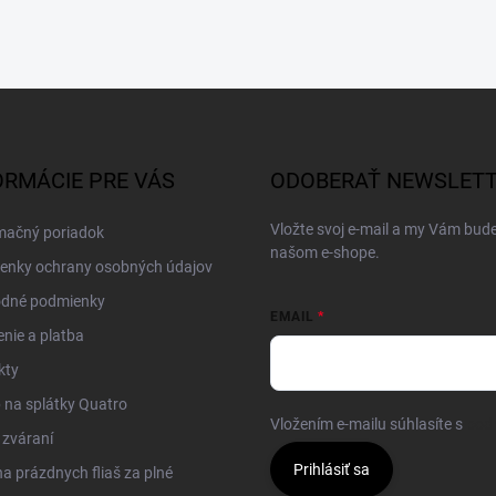
ORMÁCIE PRE VÁS
ODOBERAŤ NEWSLET
Vložte svoj e-mail a my Vám bud
mačný poriadok
našom e-shope.
enky ochrany osobných údajov
dné podmienky
EMAIL
nie a platba
kty
na splátky Quatro
Vložením e-mailu súhlasíte s
pod
 zváraní
Prihlásiť sa
 prázdnych fliaš za plné