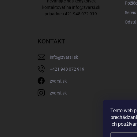
neváhajte nás kedykoľvek
Požičo
kontaktovať na
info@zvarsi.sk
Servis
prípadne
+421 948 072 919
.
Odstú
KONTAKT
info
@
zvarsi.sk
+421 948 072 919
zvarsi.sk
zvarsi.sk
Tento web p
prechádzaní
ich používa