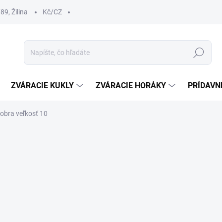
9, Žilina
Kč/CZ
Hľadať
ZVÁRACIE KUKLY
ZVÁRACIE HORÁKY
PRÍDAVN
obra veľkosť 10