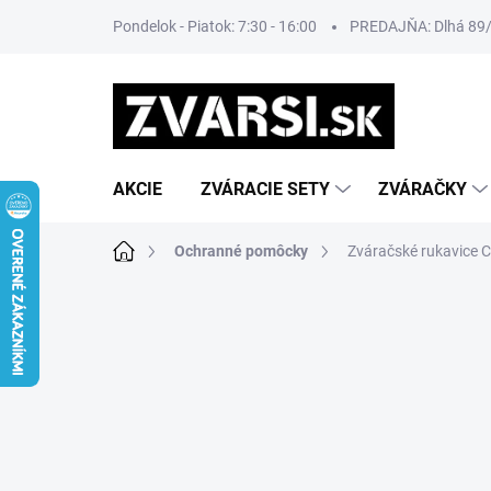
Prejsť
Pondelok - Piatok: 7:30 - 16:00
PREDAJŇA: Dlhá 89/8
na
obsah
AKCIE
ZVÁRACIE SETY
ZVÁRAČKY
Domov
Ochranné pomôcky
Zváračské rukavice C