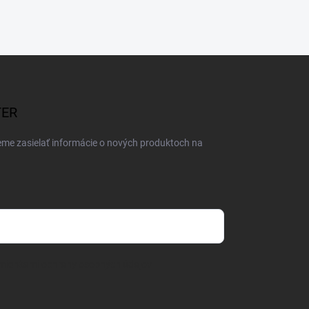
TER
eme zasielať informácie o nových produktoch na
mienkami ochrany osobných údajov