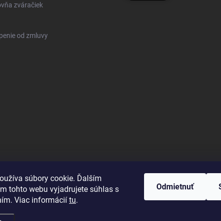
vňa zváračiek
penie od zmluvy
oužíva súbory cookie. Ďalším
Odmietnuť
m tohto webu vyjadrujete súhlas s
ním. Viac informácií
tu
.