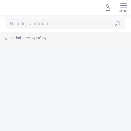
Prejsť
na
obsah
Hľadať
Odsávacie systémy