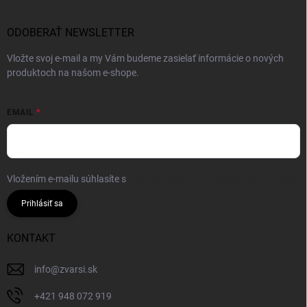
ODOBERAŤ NEWSLETTER
Vložte svoj e-mail a my Vám budeme zasielať informácie o nových
produktoch na našom e-shope.
EMAIL
Vložením e-mailu súhlasíte s
podmienkami ochrany osobných údajov
Prihlásiť sa
KONTAKT
info
@
zvarsi.sk
+421 948 072 919