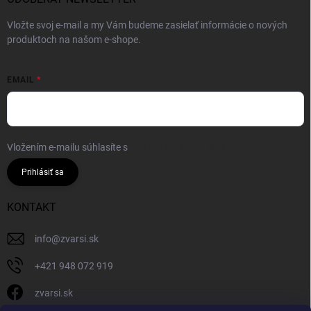
Vložte svoj e-mail a my Vám budeme zasielať informácie o nových
produktoch na našom e-shope.
EMAIL
Vložením e-mailu súhlasíte s
podmienkami ochrany osobných údajov
Prihlásiť sa
KONTAKT
info
@
zvarsi.sk
+421 948 072 919
zvarsi.sk