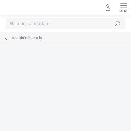
Prejsť
na
obsah
Hľadať
Redukčné ventily