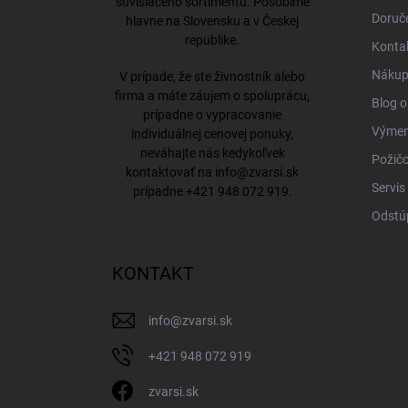
súvisiaceho sortimentu. Pôsobíme
Doruče
hlavne na Slovensku a v Českej
republike.
Konta
Nákup 
V prípade, že ste živnostník alebo
firma a máte záujem o spoluprácu,
Blog o
prípadne o vypracovanie
Výmena
individuálnej cenovej ponuky,
neváhajte nás kedykoľvek
Požičo
kontaktovať na
info@zvarsi.sk
Servis
prípadne
+421 948 072 919
.
Odstú
KONTAKT
info
@
zvarsi.sk
+421 948 072 919
zvarsi.sk