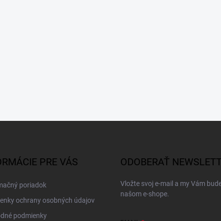
ORMÁCIE PRE VÁS
ODOBERAŤ NEWSLET
Vložte svoj e-mail a my Vám bud
mačný poriadok
našom e-shope.
enky ochrany osobných údajov
dné podmienky