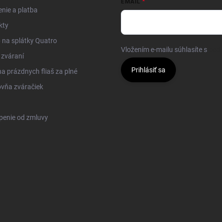
EMAIL
nie a platba
kty
na splátky Quatro
Vložením e-mailu súhlasíte s
pod
 zváraní
Prihlásiť sa
 prázdnych fliaš za plné
vňa zváračiek
penie od zmluvy