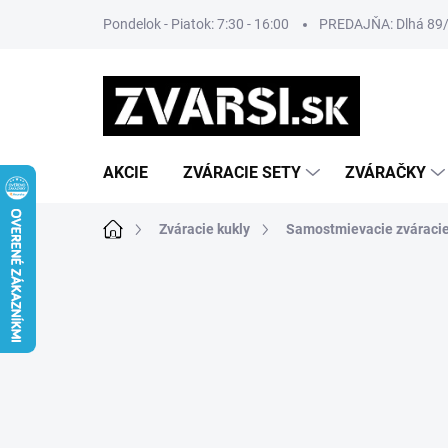
Prejsť
Pondelok - Piatok: 7:30 - 16:00
PREDAJŇA: Dlhá 89/8
na
obsah
AKCIE
ZVÁRACIE SETY
ZVÁRAČKY
Domov
Zváracie kukly
Samostmievacie zváracie