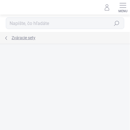
Prejsť
na
obsah
Hľadať
Zváracie sety