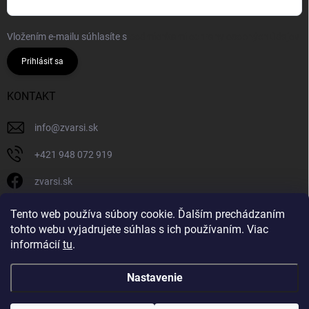
Vložením e-mailu súhlasíte s
podmienkami ochrany osobných údajov
Prihlásiť sa
KONTAKT
info
@
zvarsi.sk
+421 948 072 919
zvarsi.sk
zvarsi.sk
Tento web používa súbory cookie. Ďalším prechádzaním
tohto webu vyjadrujete súhlas s ich používaním. Viac
informácií
tu
.
Nastavenie