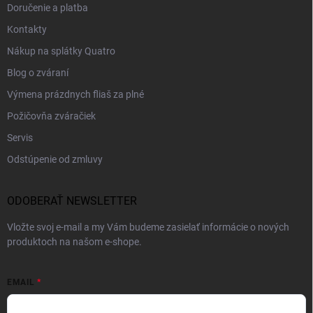
Doručenie a platba
Kontakty
Nákup na splátky Quatro
Blog o zváraní
Výmena prázdnych fliaš za plné
Požičovňa zváračiek
Servis
Odstúpenie od zmluvy
ODOBERAŤ NEWSLETTER
Vložte svoj e-mail a my Vám budeme zasielať informácie o nových
produktoch na našom e-shope.
EMAIL