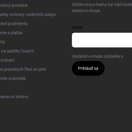
Vložte svoj e-mail a my Vám bud
mačný poriadok
našom e-shope.
enky ochrany osobných údajov
dné podmienky
EMAIL
nie a platba
kty
na splátky Quatro
Vložením e-mailu súhlasíte s
pod
 zváraní
Prihlásiť sa
 prázdnych fliaš za plné
vňa zváračiek
penie od zmluvy