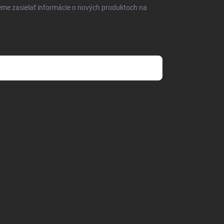
eme zasielať informácie o nových produktoch na
mienkami ochrany osobných údajov