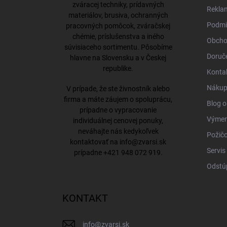
i
zváracej techniky, prídavných
Rekla
e
materiálov, brusiva, ochranných
Podmi
pracovných pomôcok, zváračskej
chémie, príslušenstva a iného
Obcho
súvisiaceho sortimentu. Pôsobíme
Doruče
hlavne na Slovensku a v Českej
republike.
Konta
Nákup 
V prípade, že ste živnostník alebo
firma a máte záujem o spoluprácu,
Blog o
prípadne o vypracovanie
Výmena
individuálnej cenovej ponuky,
neváhajte nás kedykoľvek
Požičo
kontaktovať na
info@zvarsi.sk
Servis
prípadne
+421 948 072 919
.
Odstú
KONTAKT
info
@
zvarsi.sk