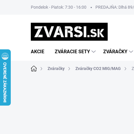
Prejsť
Pondelok - Piatok: 7:30 - 16:00
PREDAJŇA: Dlhá 89/8
na
obsah
AKCIE
ZVÁRACIE SETY
ZVÁRAČKY
Domov
Zváračky
Zváračky CO2 MIG/MAG
Z