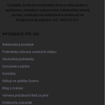
V prípade, že ste živnostník alebo firma a máte záujem o
spoluprácu, prípadne o vypracovanie individuálnej cenovej
ponuky, neváhajte nás kedykoľvek kontaktovať na
info@zvarsi.sk
prípadne
+421 948 072 919
.
INFORMÁCIE PRE VÁS
Reklamačný poriadok
Podmienky ochrany osobných údajov
Obchodné podmienky
Doručenie a platba
Kontakty
Nákup na splátky Quatro
Blog o zváraní
Výmena prázdnych fliaš za plné
Požičovňa zváračiek