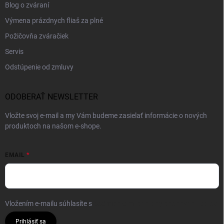
Blog o zváraní
Výmena prázdnych fliaš za plné
Požičovňa zváračiek
Servis
Odstúpenie od zmluvy
ODOBERAŤ NEWSLETTER
Vložte svoj e-mail a my Vám budeme zasielať informácie o nových
produktoch na našom e-shope.
EMAIL
Vložením e-mailu súhlasíte s
podmienkami ochrany osobných údajov
Prihlásiť sa