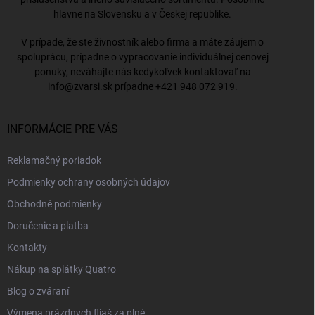
hlavne na Slovensku a v Českej republike.
V prípade, že ste živnostník alebo firma a máte záujem o
spoluprácu, prípadne o vypracovanie individuálnej cenovej
ponuky, neváhajte nás kedykoľvek kontaktovať na
info@zvarsi.sk
prípadne
+421 948 072 919
.
INFORMÁCIE PRE VÁS
Reklamačný poriadok
Podmienky ochrany osobných údajov
Obchodné podmienky
Doručenie a platba
Kontakty
Nákup na splátky Quatro
Blog o zváraní
Výmena prázdnych fliaš za plné