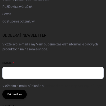
Požičovňa zváračiek
Servis
Odstúpenie od zmluvy
ODOBERAŤ NEWSLETTER
Vložte svoj e-mail a my Vám budeme zasielať informácie o nových
produktoch na našom e-shope.
EMAIL
Vložením e-mailu súhlasíte s
podmienkami ochrany osobných údajov
Prihlásiť sa